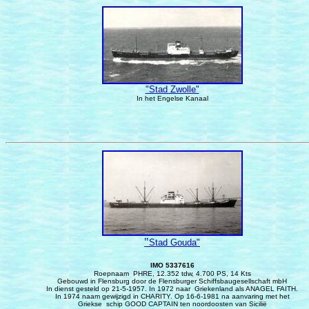
"Stad Zwolle"
In het Engelse Kanaal
"
Stad Gouda"
IMO 5337616
Roepnaam PHRE, 12.352 tdw, 4.700 PS, 14 Kts
Gebouwd in Flensburg door de Flensburger Schiffsbaugesellschaft mbH
In dienst gesteld op 21-5-1957. In 1972 naar Griekenland als ANAGEL FAITH.
In 1974 naam gewijzigd in CHARITY. Op 16-6-1981 na aanvaring met het
Griekse schip GOOD CAPTAIN ten noordoosten van Sicilië