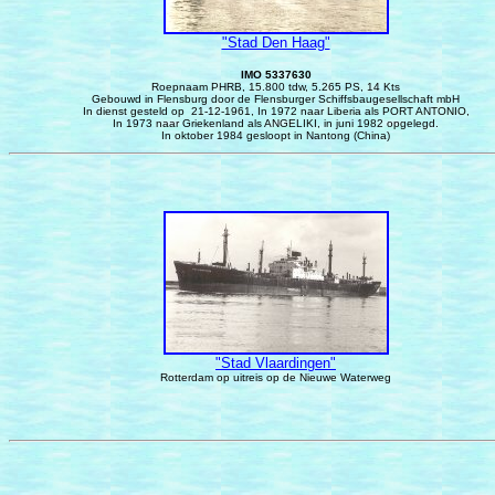
"Stad Den Haag"
IMO 5337630
Roepnaam PHRB, 15.800 tdw, 5.265 PS, 14 Kts
Gebouwd in Flensburg door de Flensburger Schiffsbaugesellschaft mbH
In dienst gesteld op 21-12-1961, In 1972 naar Liberia als PORT ANTONIO,
In 1973 naar Griekenland als ANGELIKI, in juni 1982 opgelegd.
In oktober 1984 gesloopt in Nantong (China)
"Stad Vlaardingen"
Rotterdam op uitreis op de Nieuwe Waterweg