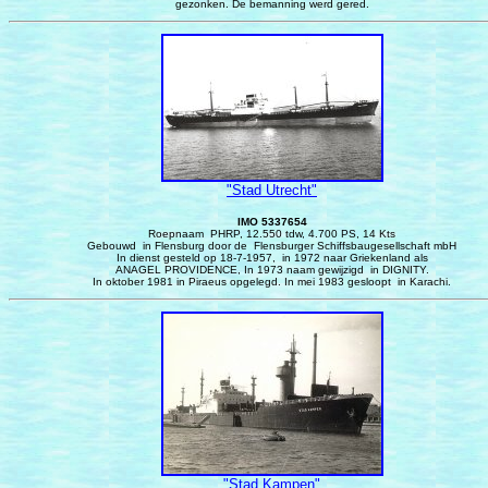
gezonken. De bemanning werd gered.
"Stad Utrecht"
IMO 5337654
Roepnaam PHRP, 12.550 tdw, 4.700 PS, 14 Kts
Gebouwd in Flensburg door de Flensburger Schiffsbaugesellschaft mbH
In dienst gesteld op 18-7-1957, in 1972 naar Griekenland als
ANAGEL PROVIDENCE, In 1973 naam gewijzigd in DIGNITY.
In oktober 1981 in Piraeus opgelegd. In mei 1983 gesloopt in Karachi.
"Stad Kampen"